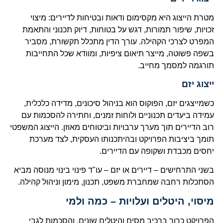
מטרת הייצוג היא מקסימום ודאות ובטיחות לדיירים: מיצוי
זכויות, שיפור תמורות, דגש על בטוחות, דיוק תכנוני והתאמת
המפרט לצרכי הקהילה. עורך הדין מתכלל תקשורת, מסביר
בשפה פשוטה, מייצר תיאום ציפיות, ומוודא שכל התחייבות
תורגמה למסמך מחייב.
ייצוג יזם
כשמייצגים יזם, הפוקוס הוא בניהול סיכונים, מדידה כלכלית,
עמידה ביעדים תכנוניים ולוחות זמנים, וחתירה להסכמות עם
רוב הדיירים תוך מערך ערבויות וביטוחים מאוזן. הייצוג המשפטי
תומך ביציבות הפרויקט ובהיתכנותו העסקית, לצד מערכת
יחסים מכבדת ושקופה עם הדיירים.
בשני התרחישים – דיירים או יזם – עו"ד פינוי בינוי מנוסה מביא
הסתכלות רחבה שמחברת משפט, תכנון, מימון וניהול קהילה.
מיסוי, היטלים ועלויות – כמה ולמי
הפרויקט כרוך ברכיב מסים והיטלים שונים, והסכמות לגבי