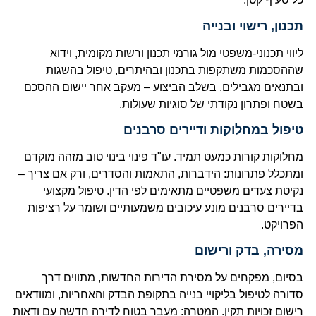
תכנון, רישוי ובנייה
ליווי תכנוני-משפטי מול גורמי תכנון ורשות מקומית, וידוא
שההסכמות משתקפות בתכנון ובהיתרים, טיפול בהשגות
ובתנאים מגבילים. בשלב הביצוע – מעקב אחר יישום ההסכם
בשטח ופתרון נקודתי של סוגיות שעולות.
טיפול במחלוקות ודיירים סרבנים
מחלוקות קורות כמעט תמיד. עו"ד פינוי בינוי טוב מזהה מוקדם
ומתכלל פתרונות: הידברות, התאמות והסדרים, ורק אם צריך –
נקיטת צעדים משפטיים מתאימים לפי הדין. טיפול מקצועי
בדיירים סרבנים מונע עיכובים משמעותיים ושומר על רציפות
הפרויקט.
מסירה, בדק ורישום
בסיום, מפקחים על מסירת הדירות החדשות, מתווים דרך
סדורה לטיפול בליקויי בנייה בתקופת הבדק והאחריות, ומוודאים
רישום זכויות תקין. המטרה: מעבר בטוח לדירה חדשה עם ודאות