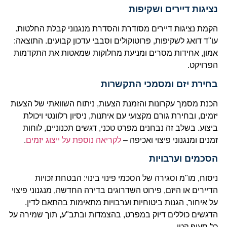
נציגות דיירים ושקיפות
הקמת נציגות דיירים מסודרת והסדרת מנגנוני קבלת החלטות.
עו"ד דואג לשקיפות, פרוטוקולים וסבבי עדכון קבועים. התוצאה:
אמון, אחידות מסרים ומניעת מחלוקות שמאטות את התקדמות
הפרויקט.
בחירת יזם ומסמכי התקשרות
הכנת מסמך עקרונות והזמנת הצעות, ניתוח השוואתי של הצעות
יזמים, ובחירת גורם מקצועי עם איתנות, ניסיון רלוונטי ויכולת
ביצוע. בשלב זה נבחנים מפרט טכני, דגשים תכנוניים, לוחות
זמנים ומנגנוני פיצוי ואכיפה –
לקריאה נוספת על ייצוג יזמים
.
הסכמים וערבויות
ניסוח, מו"מ וסגירה של הסכמי פינוי בינוי: הבטחת זכויות
הדיירים או היזם, פירוט השדרוגים בדירה החדשה, מנגנוני פיצוי
על איחור, הגנות ביטוחיות וערבויות מתאימות בהתאם לדין.
הדגשים כוללים דיוק במפרט, בהצמדות ובתב"ע, תוך שמירה על
כל סעיף קטן.