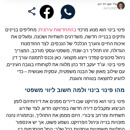
עו"ד יעקב דוד כהן
04/11/2025
פינוי בינוי הוא מנוע מרכזי
בהתחדשות עירונית
: מחליפים בניינים
ותיקים בבנייה חדשה, משדרגים תשתיות ושכונה, ומעלים את
איכות החיים והערך הכלכלי של הנכסים. לצד ההזדמנות
הגדולה, זהו תהליך רב-שנתי, משפטי-עסקי מורכב, המצריך
ניהול סיכונים קפדני וייצוג מקצועי. כאן נכנס לתמונה עורך דין
פינוי בינוי. עו"ד יעקב דוד כהן מלווה את לקוחותיו בגובה העיניים,
עם שילוב מאוזן של הבנה משפטית, עסקית ואנושית – כדי
להגיע לתוצאה בטוחה והוגנת.
מהו פינוי בינוי ולמה חשוב ליווי משפטי
פינוי בינוי הוא פרויקט שבו דיירים מפנים את דירותיהם לזמן
הביצוע ומקבלים דירה חדשה בפרויקט חדש, לצד שדרוג
תשתיות ומרחב ציבורי. היזם מממן את התהליך, ובתמורה נהנה
מזכויות בנייה וניהול הפרויקט. נשמע פשוט, אך יש אינספור
החלטות משפטיות ועסקיות בכל שלב: החל מהסכמות בין