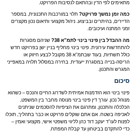
מתאימים לפי הדין ובהתאם לנסיבות הפרויקט.
כמה זמן נמשך פרויקט?
תלוי במורכבות התכנונית, במספר
הדיירים, בהיתרים ובביצוע. ניהול מקצועי ותיאום נכון מקצרים
זמני המתנה ועיכובים.
מה ההבדל בין פינוי בינוי לתמ"א 38?
שניהם מסגרות
להתחדשות עירונית. פינוי בינוי מחליף בניין ישן בפרויקט חדש
כולל תשתיות, בעוד שבתמ"א 38 מקובל לבצע חיזוק או
הריסה-בנייה במסגרת ייעודית. בחירה במסלול תלויה במאפייני
המגרש והתכנון.
סיכום
פינוי בינוי הוא הזדמנות אמיתית לשדרוג החיים והנכס – כשהוא
מנוהל נכון. עורך דין פינוי בינוי מנוסה מחבר בין המשפט,
הכלכלה והתכנון, ומתרגם את הציפיות להסכמים שניתנים
לאכיפה בשטח. אם אתם שוקלים פרויקט או כבר בתהליך, תוכלו
לפנות לעו"ד יעקב דוד כהן לליווי משפטי אישי, מקצועי ואמין –
כדי להתקדם בביטחון עד קבלת המפתח.