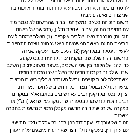
וביכולתו לעמוד בהתחייבות, היא זכות זמנית אשר עלולה
להסתיים בקרות אירוע המפקיע את ההתחייבות, היא זכות בין
שני צדדים ואינה פומבית.
רישום הזכויות בטאבו נמשך זמן וברור שהרישום לא נגמר מיד
עם חתימת החוזה, אם כן, עסקת נדל"ן, (בהקשר של רישום
הזכויות) מורכבת משני שלבים עיקריים: (1) השלב שמתחיל עם
חתימת החוזה, כאשר המשמעות היא שבחוזה נוצרה התחייבות
לעשיית עסקה במקרקעין (2) השלב שבו העסקה נגמרה
ברישום, זהו השלב שבו מוקנית זכות קניינית בנכס לקונה.
כדי להגן על הקונה בין שני השלבים, בשפה משפטית: בין השלב
שבו יש לקונה רק זכות חוזית עד השלב שבו הזכות החוזית
משתכללת לזכות קניינית, ובשל העובדה שהליך רישום הזכויות
נמשך זמן לא מבוטל, נוצר הכלי החשוב של הערת אזהרה.
יצוין כי נכסי מקרקעין רבים לא רשומים בטאבו אלא, במקרים
רבים הזכויות נרשמות בספרי רשות מקרקעי ישראל (רמ"י) או
במקרה של רכישת דירה חדשה מקבלן הזכויות נרשמות בחברה
משכנת.
הטיפ של עורך דין יעקב דוד כהן: לפני כל עסקת נדל"ן תתייעצו
עם עורך דין, בעסקת נדל"ן רצוי שאף תהיו מיוצגים על ידי עורך