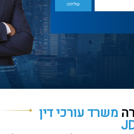
שליחה
רה
משרד עורכי דין
J